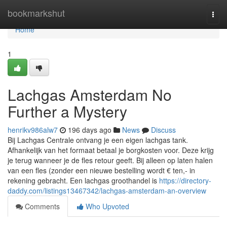
Home
bookmarkshut
Togg
navi
Home
1
Lachgas Amsterdam No
Further a Mystery
henrikv986alw7
196 days ago
News
Discuss
Bij Lachgas Centrale ontvang je een eigen lachgas tank.
Afhankelijk van het formaat betaal je borgkosten voor. Deze krijg
je terug wanneer je de fles retour geeft. Bij alleen op laten halen
van een fles (zonder een nieuwe bestelling wordt € ten,- in
rekening gebracht. Een lachgas groothandel is
https://directory-
daddy.com/listings13467342/lachgas-amsterdam-an-overview
Comments
Who Upvoted