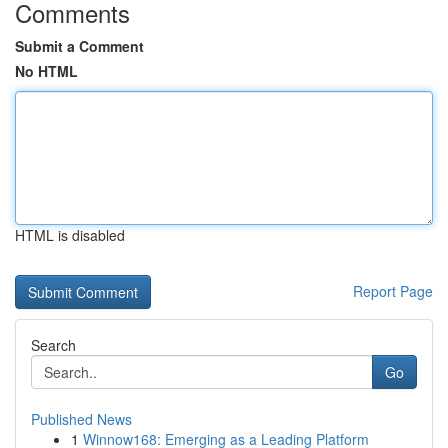
Comments
Submit a Comment
No HTML
HTML is disabled
Report Page
Search
Go
Published News
1
Winnow168: Emerging as a Leading Platform