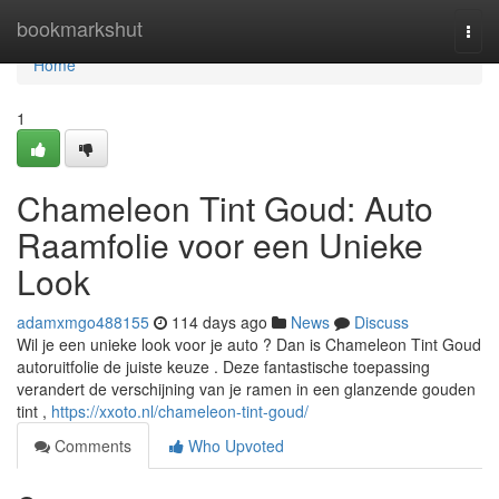
Home
bookmarkshut
Togg
navi
Home
1
Chameleon Tint Goud: Auto
Raamfolie voor een Unieke
Look
adamxmgo488155
114 days ago
News
Discuss
Wil je een unieke look voor je auto ? Dan is Chameleon Tint Goud
autoruitfolie de juiste keuze . Deze fantastische toepassing
verandert de verschijning van je ramen in een glanzende gouden
tint ,
https://xxoto.nl/chameleon-tint-goud/
Comments
Who Upvoted