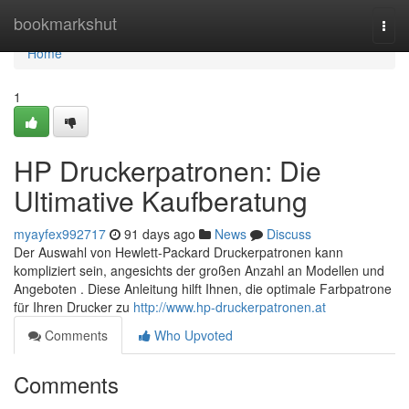
Home
bookmarkshut
Togg
navi
Home
1
HP Druckerpatronen: Die
Ultimative Kaufberatung
myayfex992717
91 days ago
News
Discuss
Der Auswahl von Hewlett-Packard Druckerpatronen kann
kompliziert sein, angesichts der großen Anzahl an Modellen und
Angeboten . Diese Anleitung hilft Ihnen, die optimale Farbpatrone
für Ihren Drucker zu
http://www.hp-druckerpatronen.at
Comments
Who Upvoted
Comments