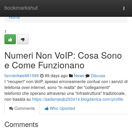
Home
bookmarkshut
Togg
navi
Home
1
Numeri Non VoIP: Cosa Sono
e Come Funzionano
fannierkwe881589
89 days ago
News
Discuss
I "recuperi" non-VoIP, spesso erroneamente confusi con i servizi di
telefonia over-internet, sono "in realtà" dei "collegamenti"
telefonici che operano attraverso una "infrastruttura" tradizionale,
non basata su
https://aadamjeqb293414.blogdanica.com/profile
Comments
Who Upvoted
Comments