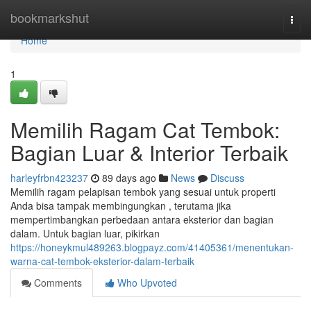
Home
bookmarkshut
Togg
navi
Home
1
Memilih Ragam Cat Tembok:
Bagian Luar & Interior Terbaik
harleyfrbn423237
89 days ago
News
Discuss
Memilih ragam pelapisan tembok yang sesuai untuk properti
Anda bisa tampak membingungkan , terutama jika
mempertimbangkan perbedaan antara eksterior dan bagian
dalam. Untuk bagian luar, pikirkan
https://honeykmul489263.blogpayz.com/41405361/menentukan-
warna-cat-tembok-eksterior-dalam-terbaik
Comments
Who Upvoted