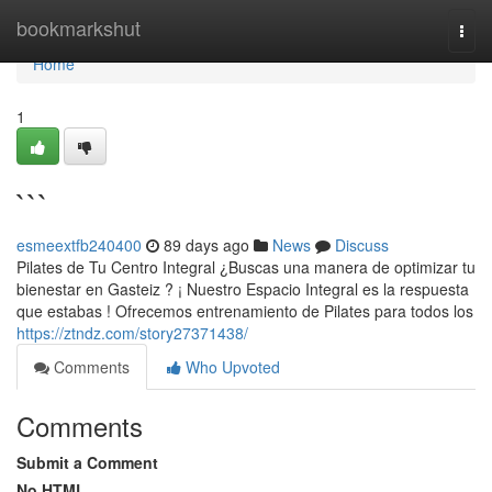
Home
bookmarkshut
Togg
navi
Home
1
```
esmeextfb240400
89 days ago
News
Discuss
Pilates de Tu Centro Integral ¿Buscas una manera de optimizar tu
bienestar en Gasteiz ? ¡ Nuestro Espacio Integral es la respuesta
que estabas ! Ofrecemos entrenamiento de Pilates para todos los
https://ztndz.com/story27371438/
Comments
Who Upvoted
Comments
Submit a Comment
No HTML