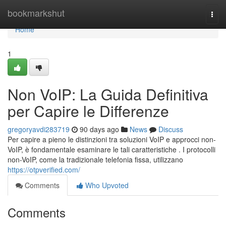
Home
bookmarkshut
Togg
navi
Home
1
Non VoIP: La Guida Definitiva
per Capire le Differenze
gregoryavdi283719
90 days ago
News
Discuss
Per capire a pieno le distinzioni tra soluzioni VoIP e approcci non-
VoIP, è fondamentale esaminare le tali caratteristiche . I protocolli
non-VoIP, come la tradizionale telefonia fissa, utilizzano
https://otpverified.com/
Comments
Who Upvoted
Comments