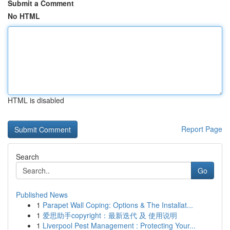
Submit a Comment
No HTML
HTML is disabled
Report Page
Search
Go
Published News
1
Parapet Wall Coping: Options & The Installat...
1
爱思助手copyright：最新迭代 及 使用说明
1
Liverpool Pest Management : Protecting Your...