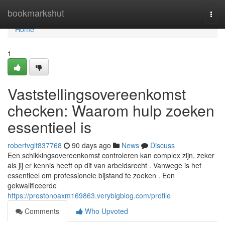
Home
bookmarkshut
Togg
navi
Home
1
Vaststellingsovereenkomst
checken: Waarom hulp zoeken
essentieel is
robertvglt837768
90 days ago
News
Discuss
Een schikkingsovereenkomst controleren kan complex zijn, zeker
als jij er kennis heeft op dit van arbeidsrecht . Vanwege is het
essentieel om professionele bijstand te zoeken . Een
gekwalificeerde
https://prestonoaxm169863.verybigblog.com/profile
Comments
Who Upvoted