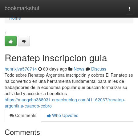
Home
bookmarkshut
Togg
navi
Home
1
Renatep inscripcion guia
henrixjva576714
89 days ago
News
Discuss
Todo sobre Renatep Argentina inscripción y cobros El Renatep se
ha convertido en una herramienta fundamental para miles de
trabajadores de la economía popular que buscan formalizar su
actividad y acceder a beneficios
https://maeqcho388031.creacionblog.com/41162067/renatep-
argentina-cuando-cobro
Comments
Who Upvoted
Comments