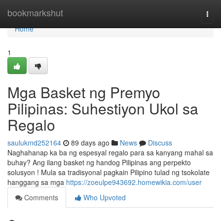
Home
bookmarkshut
Togg
navi
Home
1
Mga Basket ng Premyo
Pilipinas: Suhestiyon Ukol sa
Regalo
saulukmd252164
89 days ago
News
Discuss
Naghahanap ka ba ng espesyal regalo para sa kanyang mahal sa
buhay? Ang ilang basket ng handog Pilipinas ang perpekto
solusyon ! Mula sa tradisyonal pagkain Pilipino tulad ng tsokolate
hanggang sa mga
https://zoeulpe943692.homewikia.com/user
Comments
Who Upvoted