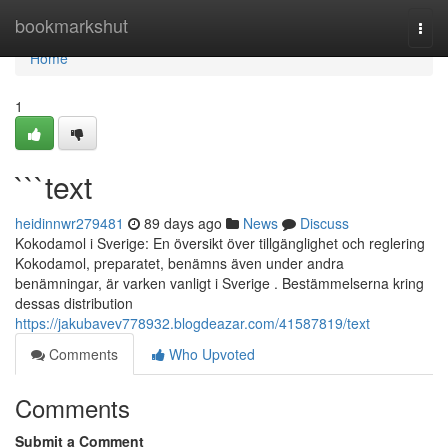
Home
bookmarkshut
Togg
navi
Home
1
```text
heidinnwr279481
89 days ago
News
Discuss
Kokodamol i Sverige: En översikt över tillgänglighet och reglering
Kokodamol, preparatet, benämns även under andra
benämningar, är varken vanligt i Sverige . Bestämmelserna kring
dessas distribution
https://jakubavev778932.blogdeazar.com/41587819/text
Comments
Who Upvoted
Comments
Submit a Comment