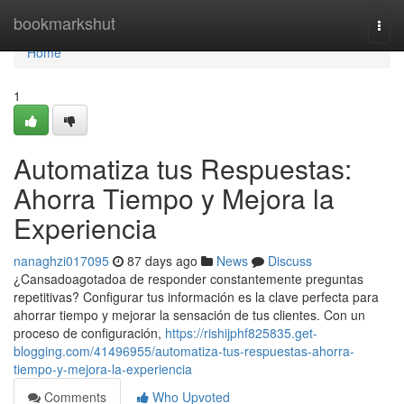
Home
bookmarkshut
Togg
navi
Home
1
Automatiza tus Respuestas:
Ahorra Tiempo y Mejora la
Experiencia
nanaghzi017095
87 days ago
News
Discuss
¿Cansadoagotadoa de responder constantemente preguntas
repetitivas? Configurar tus información es la clave perfecta para
ahorrar tiempo y mejorar la sensación de tus clientes. Con un
proceso de configuración,
https://rishijphf825835.get-
blogging.com/41496955/automatiza-tus-respuestas-ahorra-
tiempo-y-mejora-la-experiencia
Comments
Who Upvoted