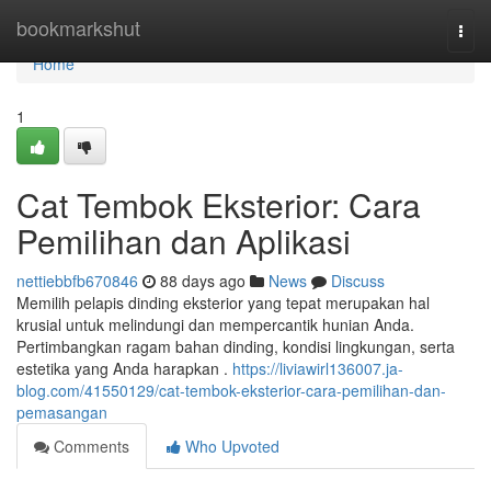
Home
bookmarkshut
Togg
navi
Home
1
Cat Tembok Eksterior: Cara
Pemilihan dan Aplikasi
nettiebbfb670846
88 days ago
News
Discuss
Memilih pelapis dinding eksterior yang tepat merupakan hal
krusial untuk melindungi dan mempercantik hunian Anda.
Pertimbangkan ragam bahan dinding, kondisi lingkungan, serta
estetika yang Anda harapkan .
https://liviawirl136007.ja-
blog.com/41550129/cat-tembok-eksterior-cara-pemilihan-dan-
pemasangan
Comments
Who Upvoted