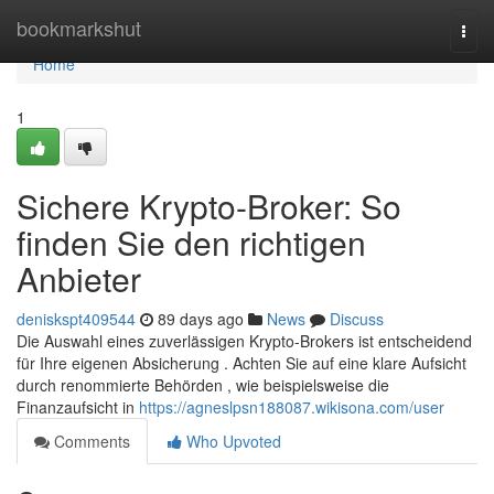
Home
bookmarkshut
Togg
navi
Home
1
Sichere Krypto-Broker: So
finden Sie den richtigen
Anbieter
deniskspt409544
89 days ago
News
Discuss
Die Auswahl eines zuverlässigen Krypto-Brokers ist entscheidend
für Ihre eigenen Absicherung . Achten Sie auf eine klare Aufsicht
durch renommierte Behörden , wie beispielsweise die
Finanzaufsicht in
https://agneslpsn188087.wikisona.com/user
Comments
Who Upvoted