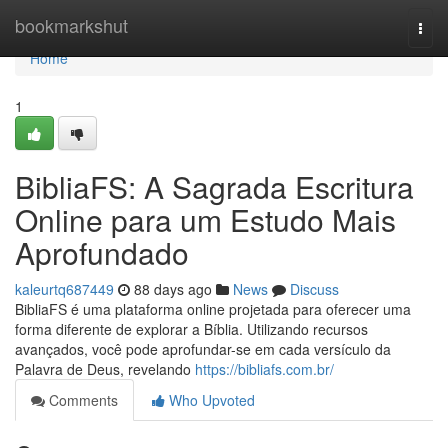
Home
bookmarkshut
Togg
navi
Home
1
BibliaFS: A Sagrada Escritura
Online para um Estudo Mais
Aprofundado
kaleurtq687449
88 days ago
News
Discuss
BibliaFS é uma plataforma online projetada para oferecer uma
forma diferente de explorar a Bíblia. Utilizando recursos
avançados, você pode aprofundar-se em cada versículo da
Palavra de Deus, revelando
https://bibliafs.com.br/
Comments
Who Upvoted