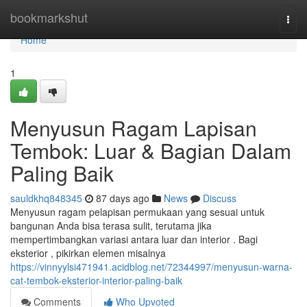
Home
bookmarkshut
Togg
navi
Home
1
Menyusun Ragam Lapisan
Tembok: Luar & Bagian Dalam
Paling Baik
sauldkhq848345
87 days ago
News
Discuss
Menyusun ragam pelapisan permukaan yang sesuai untuk
bangunan Anda bisa terasa sulit, terutama jika
mempertimbangkan variasi antara luar dan interior . Bagi
eksterior , pikirkan elemen misalnya
https://vinnyylsi471941.acidblog.net/72344997/menyusun-warna-
cat-tembok-eksterior-interior-paling-baik
Comments
Who Upvoted