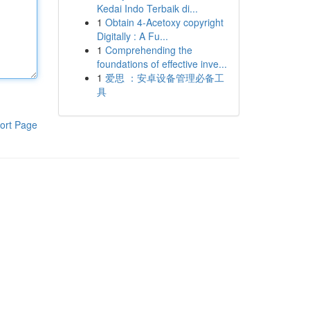
Kedai Indo Terbaik di...
1
Obtain 4-Acetoxy copyright
Digitally : A Fu...
1
Comprehending the
foundations of effective inve...
1
爱思 ：安卓设备管理必备工
具
ort Page