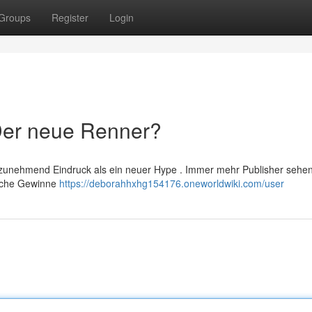
Groups
Register
Login
 Der neue Renner?
 zunehmend Eindruck als ein neuer Hype . Immer mehr Publisher sehen
liche Gewinne
https://deborahhxhg154176.oneworldwiki.com/user