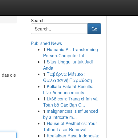
Search
Go
Published News
1
Humanio AI: Transforming
Person-Computer Int...
1
Situs Unggul untuk Judi
Anda
1
Ταβέρνα Μύτικα:
 das die
Θαλασσινή Παράδοση
1
Kolkata Fatafat Results:
Live Announcements
1
Lk68.com: Trang chính và
Toàn bộ Các Bạn C...
1
malignancies is influenced
by a intricate m...
1
House of Aesthetics: Your
Tattoo Laser Removal...
1
Keajaiban Rasa Indonesia: