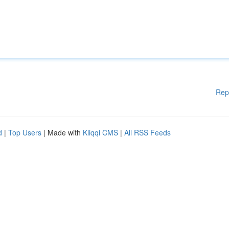
Rep
d
|
Top Users
| Made with
Kliqqi CMS
|
All RSS Feeds