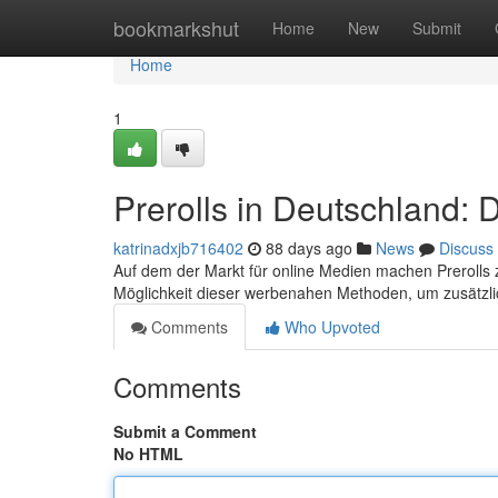
Home
bookmarkshut
Home
New
Submit
Home
1
Prerolls in Deutschland:
katrinadxjb716402
88 days ago
News
Discuss
Auf dem der Markt für online Medien machen Prerolls
Möglichkeit dieser werbenahen Methoden, um zusätz
Comments
Who Upvoted
Comments
Submit a Comment
No HTML