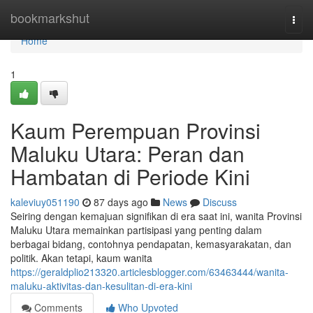
Home
bookmarkshut
Togg
navi
Home
1
Kaum Perempuan Provinsi
Maluku Utara: Peran dan
Hambatan di Periode Kini
kaleviuy051190
87 days ago
News
Discuss
Seiring dengan kemajuan signifikan di era saat ini, wanita Provinsi
Maluku Utara memainkan partisipasi yang penting dalam
berbagai bidang, contohnya pendapatan, kemasyarakatan, dan
politik. Akan tetapi, kaum wanita
https://geraldplio213320.articlesblogger.com/63463444/wanita-
maluku-aktivitas-dan-kesulitan-di-era-kini
Comments
Who Upvoted