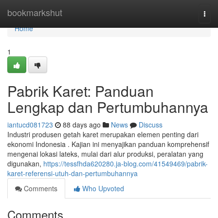
Home
bookmarkshut
Togg
navi
Home
1
Pabrik Karet: Panduan
Lengkap dan Pertumbuhannya
iantucd081723
88 days ago
News
Discuss
Industri produsen getah karet merupakan elemen penting dari
ekonomi Indonesia . Kajian ini menyajikan panduan komprehensif
mengenai lokasi lateks, mulai dari alur produksi, peralatan yang
digunakan,
https://tessfhda620280.ja-blog.com/41549469/pabrik-
karet-referensi-utuh-dan-pertumbuhannya
Comments
Who Upvoted
Comments