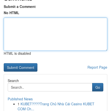
Submit a Comment
No HTML
HTML is disabled
Report Page
Search
Go
Published News
1
KUBET????️Trang Chủ Nhà Cái Casino KUBET
COM Ch...