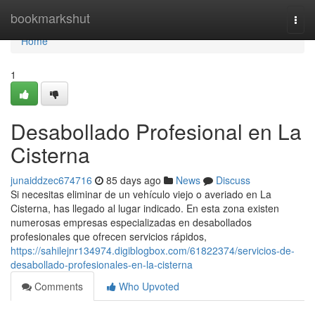
Home
bookmarkshut
Togg
navi
Home
1
Desabollado Profesional en La
Cisterna
junaiddzec674716
85 days ago
News
Discuss
Si necesitas eliminar de un vehículo viejo o averiado en La
Cisterna, has llegado al lugar indicado. En esta zona existen
numerosas empresas especializadas en desabollados
profesionales que ofrecen servicios rápidos,
https://sahilejnr134974.digiblogbox.com/61822374/servicios-de-
desabollado-profesionales-en-la-cisterna
Comments
Who Upvoted