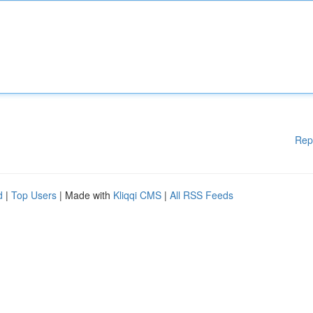
Rep
d
|
Top Users
| Made with
Kliqqi CMS
|
All RSS Feeds