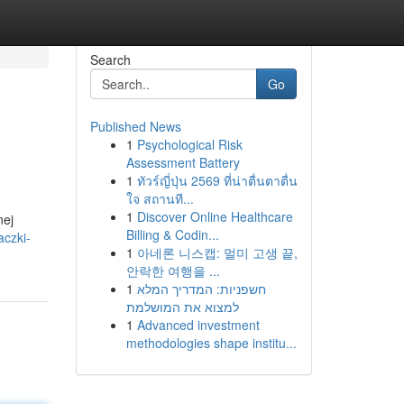
Search
Go
Published News
1
Psychological Risk
Assessment Battery
1
ทัวร์ญี่ปุ่น 2569 ที่น่าตื่นตาตื่น
ใจ สถานที...
1
Discover Online Healthcare
nej
Billing & Codin...
aczki-
1
아네론 니스캡: 멀미 고생 끝,
안락한 여행을 ...
1
חשפניות: המדריך המלא
למצוא את המושלמת
1
Advanced investment
methodologies shape institu...