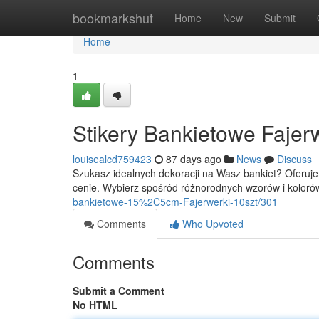
Home
bookmarkshut
Home
New
Submit
Home
1
Stikery Bankietowe Fajerw
louisealcd759423
87 days ago
News
Discuss
Szukasz idealnych dekoracji na Wasz bankiet? Oferuj
cenie. Wybierz spośród różnorodnych wzorów i kolor
bankietowe-15%2C5cm-Fajerwerki-10szt/301
Comments
Who Upvoted
Comments
Submit a Comment
No HTML