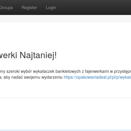
Groups
Register
Login
erki Najtaniej!
emy szeroki wybór wykałaczek bankietowych z fajerwerkami w przystęp
ów, aby nadać swojemu wydarzeniu
https://opakowaniadeal.pl/pl/p/wykal