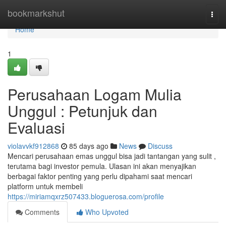
Home
bookmarkshut
Togg
navi
Home
1
Perusahaan Logam Mulia
Unggul : Petunjuk dan
Evaluasi
violavvkf912868
85 days ago
News
Discuss
Mencari perusahaan emas unggul bisa jadi tantangan yang sulit ,
terutama bagi investor pemula. Ulasan ini akan menyajikan
berbagai faktor penting yang perlu dipahami saat mencari
platform untuk membeli
https://miriamqxrz507433.bloguerosa.com/profile
Comments
Who Upvoted