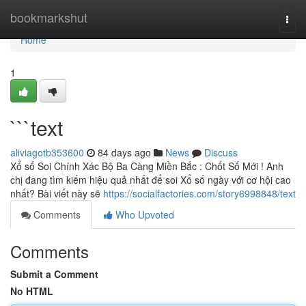
Home
bookmarkshut
Togg
navi
Home
1
```text
aliviagotb353600
84 days ago
News
Discuss
Xổ số Soi Chính Xác Bộ Ba Càng Miền Bắc : Chốt Số Mới ! Anh
chị đang tìm kiếm hiệu quả nhất để soi Xổ số ngày với cơ hội cao
nhất? Bài viết này sẽ
https://socialfactories.com/story6998848/text
Comments
Who Upvoted
Comments
Submit a Comment
No HTML