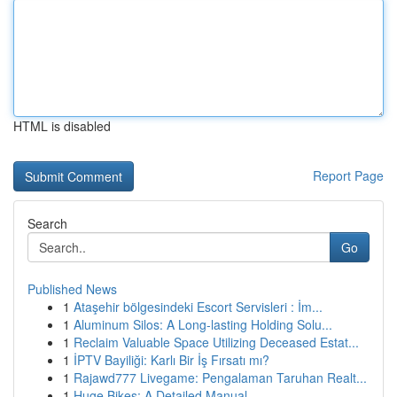
HTML is disabled
Report Page
Search
Go
Published News
1
Ataşehir bölgesindeki Escort Servisleri : İm...
1
Aluminum Silos: A Long-lasting Holding Solu...
1
Reclaim Valuable Space Utilizing Deceased Estat...
1
İPTV Bayiliği: Karlı Bir İş Fırsatı mı?
1
Rajawd777 Livegame: Pengalaman Taruhan Realt...
1
Huge Bikes: A Detailed Manual