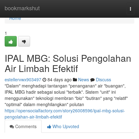
Home
bookmarkshut
Togg
navi
Home
1
IPAL MBG: Solusi Pengolahan
Air Limbah Efektif
estellervwx903497
84 days ago
News
Discuss
"Dalam" menghadapi tantangan "penanganan" air "buangan",
IPAL MBG hadir sebagai solusi "terbaik". Sistem "unit" ini
menggunakan" teknologi membran "bio" "butiran" yang "relatif"
"optimal" dalam menghilangkan" polutan
https://opensocialfactory.com/story26008596/ipal-mbg-solusi-
pengolahan-air-limbah-efektif
Comments
Who Upvoted