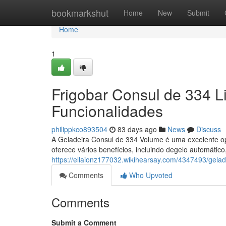
Home
bookmarkshut
Home
New
Submit
Home
1
Frigobar Consul de 334 L
Funcionalidades
philippkco893504
83 days ago
News
Discuss
A Geladeira Consul de 334 Volume é uma excelente o
oferece vários benefícios, incluindo degelo automátic
https://ellaionz177032.wikihearsay.com/4347493/gel
Comments
Who Upvoted
Comments
Submit a Comment