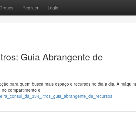
Groups
Register
Login
itros: Guia Abrangente de
pção para quem busca mais espaço e recursos no dia a dia. A máquin
o, no compartimento e
adeira_consul_da_334_litros_guia_abrangente_de_recursos