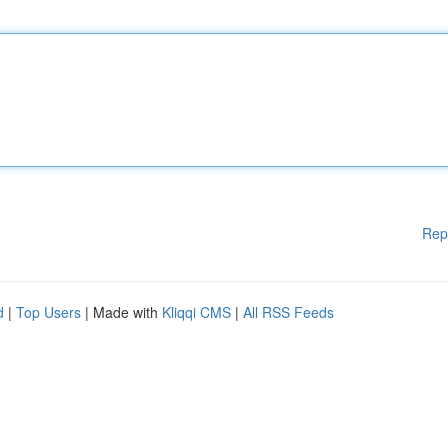
Rep
d
|
Top Users
| Made with
Kliqqi CMS
|
All RSS Feeds