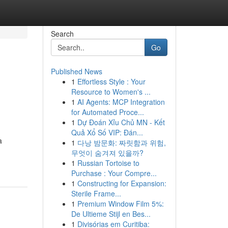
Search
Go
Published News
1
Effortless Style : Your
Resource to Women's ...
1
AI Agents: MCP Integration
for Automated Proce...
1
Dự Đoán Xỉu Chủ MN - Kết
Quả Xổ Số VIP: Đán...
a
1
다낭 밤문화: 짜릿함과 위험,
무엇이 숨겨져 있을까?
1
Russian Tortoise to
Purchase : Your Compre...
1
Constructing for Expansion:
Sterile Frame...
1
Premium Window Film 5%:
De Ultieme Stijl en Bes...
1
Divisórias em Curitiba: