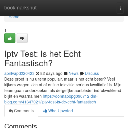
Home
bookmarkshut
Togg
navi
Home
1
Iptv Test: Is het Echt
Fantastisch?
aprilvapd220423
82 days ago
News
Discuss
Deze proef is nu uiterst populair, maar is het echt beter? Veel
kijkers vragen zich af of online televisie serieus kwalitatief is. Mijn
team gaan onderzoeken als dergelijke aanbieder indrukwekkend
blijkt en waarna men
https://donnapbpg090712.dm-
blog.com/41647021/iptv-test-is-de-echt-fantastisch
Comments
Who Upvoted
Comments