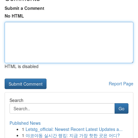
Submit a Comment
No HTML
HTML is disabled
Report Page
Search
Go
Published News
1
Letstg_official: Newest Recent Latest Updates a...
1
야코야동 실시간 랭킹: 지금 가장 핫한 곳은 어디?