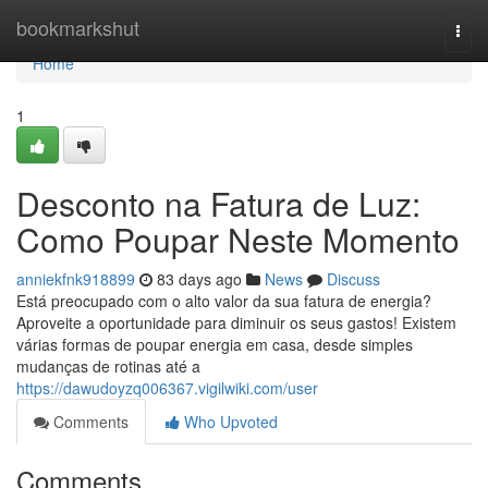
Home
bookmarkshut
Togg
navi
Home
1
Desconto na Fatura de Luz:
Como Poupar Neste Momento
anniekfnk918899
83 days ago
News
Discuss
Está preocupado com o alto valor da sua fatura de energia?
Aproveite a oportunidade para diminuir os seus gastos! Existem
várias formas de poupar energia em casa, desde simples
mudanças de rotinas até a
https://dawudoyzq006367.vigilwiki.com/user
Comments
Who Upvoted
Comments