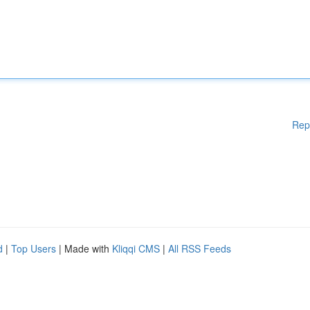
Rep
d
|
Top Users
| Made with
Kliqqi CMS
|
All RSS Feeds