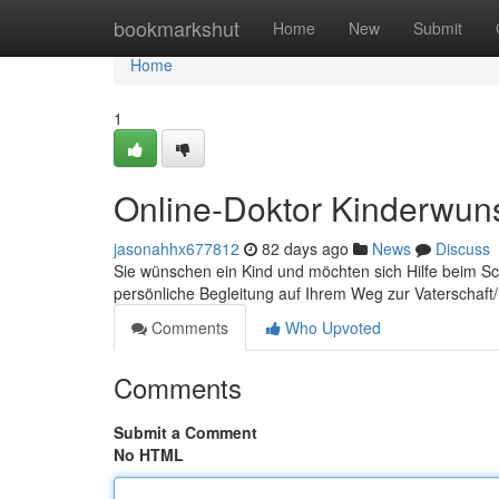
Home
bookmarkshut
Home
New
Submit
Home
1
Online-Doktor Kinderwun
jasonahhx677812
82 days ago
News
Discuss
Sie wünschen ein Kind und möchten sich Hilfe beim Sc
persönliche Begleitung auf Ihrem Weg zur Vaterschaft/M
Comments
Who Upvoted
Comments
Submit a Comment
No HTML