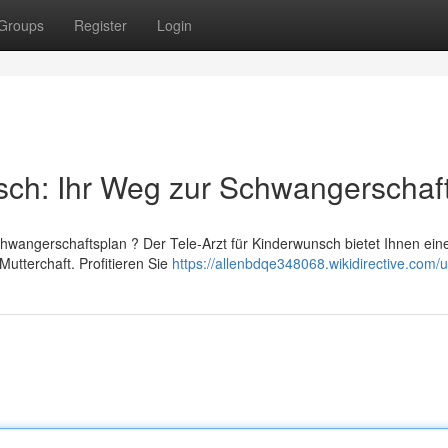
Groups
Register
Login
sch: Ihr Weg zur Schwangerschaf
hwangerschaftsplan ? Der Tele-Arzt für Kinderwunsch bietet Ihnen ein
utterchaft. Profitieren Sie
https://allenbdqe348068.wikidirective.com/