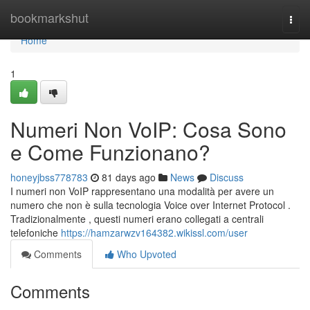
Home
bookmarkshut
Togg
navi
Home
1
Numeri Non VoIP: Cosa Sono
e Come Funzionano?
honeyjbss778783
81 days ago
News
Discuss
I numeri non VoIP rappresentano una modalità per avere un
numero che non è sulla tecnologia Voice over Internet Protocol .
Tradizionalmente , questi numeri erano collegati a centrali
telefoniche
https://hamzarwzv164382.wikissl.com/user
Comments
Who Upvoted
Comments