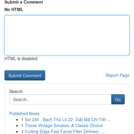
Submit a Comment
No HTML
HTML is disabled
Report Page
Search
Go
Published News
1
Soi 24h · Bạch Thủ Lô 22: Giải Mã Chi Tiết ...
1
These Vintage Smokes: A Classic Choice
1
Cutting-Edge Fast Facial Filler Delivery : ...