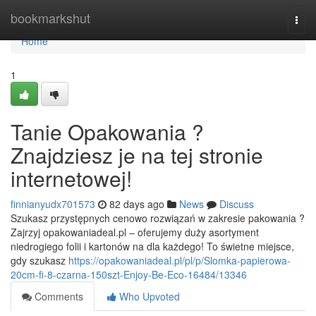
Home
bookmarkshut
Togg
navi
Home
1
Tanie Opakowania ?
Znajdziesz je na tej stronie
internetowej!
finnianyudx701573
82 days ago
News
Discuss
Szukasz przystępnych cenowo rozwiązań w zakresie pakowania ?
Zajrzyj opakowaniadeal.pl – oferujemy duży asortyment
niedrogiego folii i kartonów na dla każdego! To świetne miejsce,
gdy szukasz
https://opakowaniadeal.pl/pl/p/Slomka-papierowa-
20cm-fi-8-czarna-150szt-Enjoy-Be-Eco-16484/13346
Comments
Who Upvoted