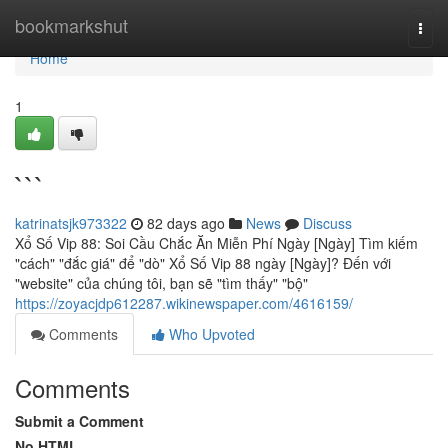
Home
bookmarkshut
Togg
navi
Home
1
```
katrinatsjk973322
82 days ago
News
Discuss
Xổ Số Vip 88: Soi Cầu Chắc Ăn Miễn Phí Ngày [Ngày] Tìm kiếm
"cách" "đắc giá" để "dò" Xổ Số Vip 88 ngày [Ngày]? Đến với
"website" của chúng tôi, bạn sẽ "tìm thấy" "bộ"
https://zoyacjdp612287.wikinewspaper.com/4616159/
Comments
Who Upvoted
Comments
Submit a Comment
No HTML