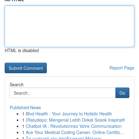
HTML is disabled
Report Page
Search
Go
Published News
1
Blvd Health : Your Journey to Holistic Health
1
{Ratudepo: Mengenal Lebih Dekat Sosok Inspiratif
1
Chatbot IA : Révolutionnez Votre Communication
1
Ace Your Medical Coding Career: Online Certific...
1
Το μυστικό του σουβλακιού Μύτικα: