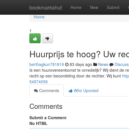
Home
bookmarkshut
Home
New
Submit
Home
1
Huurprijs te hoog? Uw re
berthagkun781819
83 days ago
News
Discuss
Is een huurovereenkomst te onredelijk? Wij dient de rech
recht op een beoordeling door de rechter. Wij kunt
htt
54974056
Comments
Who Upvoted
Comments
Submit a Comment
No HTML