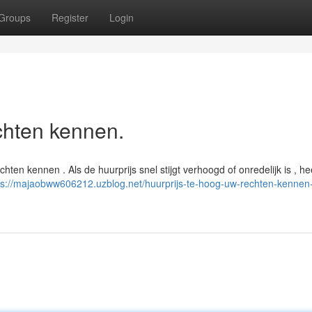
Groups
Register
Login
chten kennen.
ten kennen . Als de huurprijs snel stijgt verhoogd of onredelijk is , hee
ps://majaobww606212.uzblog.net/huurprijs-te-hoog-uw-rechten-kennen