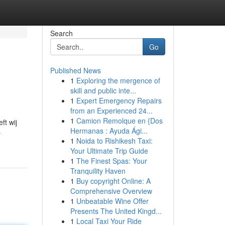
Search
Go
Published News
1
Exploring the mergence of
skill and public inte...
1
Expert Emergency Repairs
from an Experienced 24...
1
Camion Remolque en {Dos
ft wij
Hermanas : Ayuda Ági...
-
1
Noida to Rishikesh Taxi:
Your Ultimate Trip Guide
1
The Finest Spas: Your
Tranquility Haven
1
Buy copyright Online: A
Comprehensive Overview
1
Unbeatable Wine Offer
Presents The United Kingd...
1
Local Taxi Your Ride