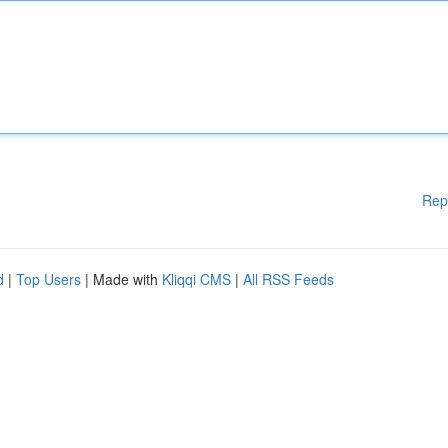
Rep
d
|
Top Users
| Made with
Kliqqi CMS
|
All RSS Feeds