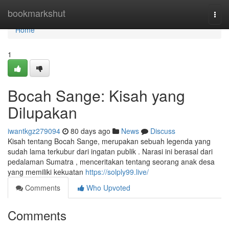
Home
bookmarkshut
Togg
navi
Home
1
Bocah Sange: Kisah yang
Dilupakan
iwantkgz279094
80 days ago
News
Discuss
Kisah tentang Bocah Sange, merupakan sebuah legenda yang
sudah lama terkubur dari ingatan publik . Narasi ini berasal dari
pedalaman Sumatra , menceritakan tentang seorang anak desa
yang memiliki kekuatan
https://solply99.live/
Comments
Who Upvoted
Comments