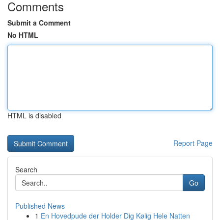
Comments
Submit a Comment
No HTML
HTML is disabled
Report Page
Search
Go
Published News
1
En Hovedpude der Holder Dig Kølig Hele Natten