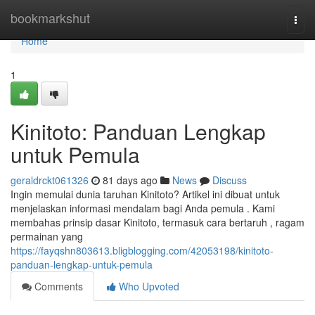
Home
bookmarkshut
Togg
navi
Home
1
Kinitoto: Panduan Lengkap
untuk Pemula
geraldrckt061326
81 days ago
News
Discuss
Ingin memulai dunia taruhan Kinitoto? Artikel ini dibuat untuk
menjelaskan informasi mendalam bagi Anda pemula . Kami
membahas prinsip dasar Kinitoto, termasuk cara bertaruh , ragam
permainan yang
https://fayqshn803613.bligblogging.com/42053198/kinitoto-
panduan-lengkap-untuk-pemula
Comments
Who Upvoted