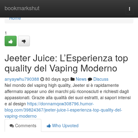
Home
bookmarkshut
Togg
navi
Home
1
Jeeter Juice: L’Esperienza top
quality del Vaping Moderno
anyaywhu790388
80 days ago
News
Discuss
Nel mondo del vaping high quality, Jeeter si è rapidamente
affermato appear uno dei marchi più riconosciuti e richiesti dagli
appassionati. Grazie alla qualità dei suoi estratti, ai sapori intensi
e al design
https://donnamqxw308796.humor-
blog.com/39824367/jeeter-juice-l-esperienza-top-quality-del-
vaping-moderno
Comments
Who Upvoted