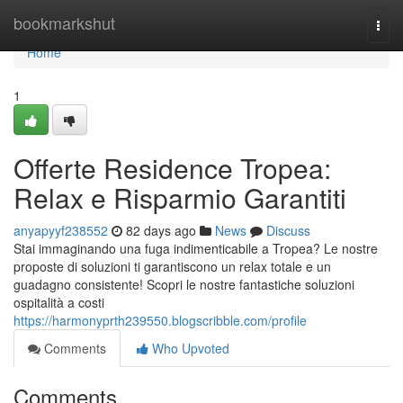
Home
bookmarkshut
Togg
navi
Home
1
Offerte Residence Tropea:
Relax e Risparmio Garantiti
anyapyyf238552
82 days ago
News
Discuss
Stai immaginando una fuga indimenticabile a Tropea? Le nostre
proposte di soluzioni ti garantiscono un relax totale e un
guadagno consistente! Scopri le nostre fantastiche soluzioni
ospitalità a costi
https://harmonyprth239550.blogscribble.com/profile
Comments
Who Upvoted
Comments