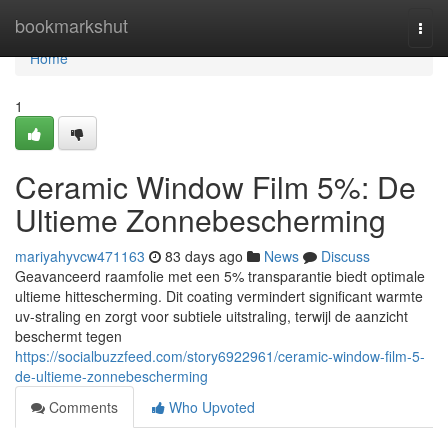
Home
bookmarkshut
Togg
navi
Home
1
Ceramic Window Film 5%: De
Ultieme Zonnebescherming
mariyahyvcw471163
83 days ago
News
Discuss
Geavanceerd raamfolie met een 5% transparantie biedt optimale
ultieme hittescherming. Dit coating vermindert significant warmte
uv-straling en zorgt voor subtiele uitstraling, terwijl de aanzicht
beschermt tegen
https://socialbuzzfeed.com/story6922961/ceramic-window-film-5-
de-ultieme-zonnebescherming
Comments
Who Upvoted