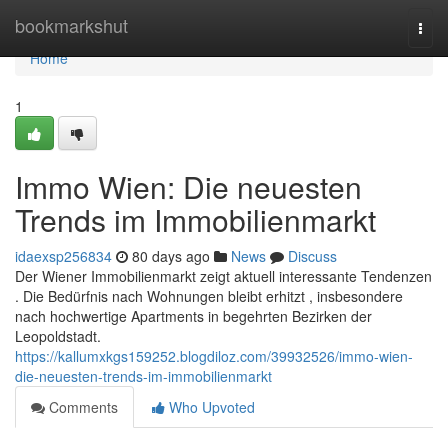
Home
bookmarkshut
Togg
navi
Home
1
Immo Wien: Die neuesten
Trends im Immobilienmarkt
idaexsp256834
80 days ago
News
Discuss
Der Wiener Immobilienmarkt zeigt aktuell interessante Tendenzen
. Die Bedürfnis nach Wohnungen bleibt erhitzt , insbesondere
nach hochwertige Apartments in begehrten Bezirken der
Leopoldstadt.
https://kallumxkgs159252.blogdiloz.com/39932526/immo-wien-
die-neuesten-trends-im-immobilienmarkt
Comments
Who Upvoted