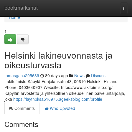
Home
bookmarkshut
Togg
navi
Home
1
Helsinki lakineuvonnasta ja
oikeusturvasta
tomasgacu295639
80 days ago
News
Discuss
Lakitoimisto Käpylä Pohjolankatu 43, 00610 Helsinki, Finland
Phone: 0403640907 Website: https://www.lakitoimisto.org/
Käpylän arvostettu ja yhteisöllinen oikeudellinen palveluntarjoaja,
joka
https://laytnbksa516975.ageeksblog.com/profile
Comments
Who Upvoted
Comments