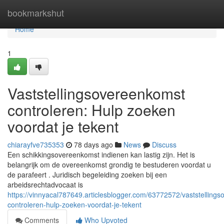
Home
bookmarkshut
Home
1
Vaststellingsovereenkomst
controleren: Hulp zoeken
voordat je tekent
chiarayfve735353
78 days ago
News
Discuss
Een schikkingsovereenkomst indienen kan lastig zijn. Het is
belangrijk om de overeenkomst grondig te bestuderen voordat u
de parafeert . Juridisch begeleiding zoeken bij een
arbeidsrechtadvocaat is
https://vinnyacal787649.articlesblogger.com/63772572/vaststelling
controleren-hulp-zoeken-voordat-je-tekent
Comments
Who Upvoted