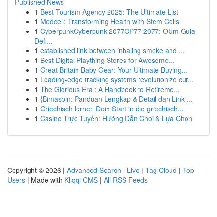
Published News
1
Best Tourism Agency 2025: The Ultimate List
1
Medcell: Transforming Health with Stem Cells
1
CyberpunkCyberpunk 2077CP77 2077: OUm Guia
Defi...
1
established link between inhaling smoke and ...
1
Best Digital Plaything Stores for Awesome...
1
Great Britain Baby Gear: Your Ultimate Buying...
1
Leading-edge tracking systems revolutionize cur...
1
The Glorious Era : A Handbook to Retireme...
1
{Bimaspin: Panduan Lengkap & Detail dan Link ...
1
Griechisch lernen Dein Start in die griechisch...
1
Casino Trực Tuyến: Hướng Dẫn Chơi & Lựa Chọn
Copyright © 2026 |
Advanced Search
|
Live
|
Tag Cloud
|
Top
Users
| Made with
Kliqqi CMS
|
All RSS Feeds