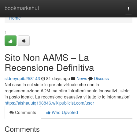
Home
bookmarkshut
Togg
navi
Home
1
Sito Non AAMS – La
Recensione Definitiva
sidneyupib258143
81 days ago
News
Discuss
Nel caso in cui siete in portale virtuale che non la
regolamentazione ADM ma offra intrattenimento innovativi , siete
in posto ideale. La recensione esaustiva vi tutte le le informazioni
https://aishauuiq196846.wikipublicist.com/user
Comments
Who Upvoted
Comments