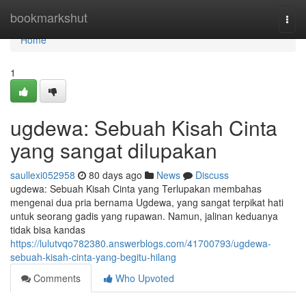
Home
bookmarkshut
Togg
navi
Home
1
ugdewa: Sebuah Kisah Cinta
yang sangat dilupakan
saullexi052958
80 days ago
News
Discuss
ugdewa: Sebuah Kisah Cinta yang Terlupakan membahas
mengenai dua pria bernama Ugdewa, yang sangat terpikat hati
untuk seorang gadis yang rupawan. Namun, jalinan keduanya
tidak bisa kandas
https://lulutvqo782380.answerblogs.com/41700793/ugdewa-
sebuah-kisah-cinta-yang-begitu-hilang
Comments
Who Upvoted