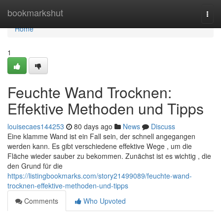
Home
bookmarkshut
Togg
navi
Home
1
Feuchte Wand Trocknen:
Effektive Methoden und Tipps
louisecaes144253
80 days ago
News
Discuss
Eine klamme Wand ist ein Fall sein, der schnell angegangen
werden kann. Es gibt verschiedene effektive Wege , um die
Fläche wieder sauber zu bekommen. Zunächst ist es wichtig , die
den Grund für die
https://listingbookmarks.com/story21499089/feuchte-wand-
trocknen-effektive-methoden-und-tipps
Comments
Who Upvoted