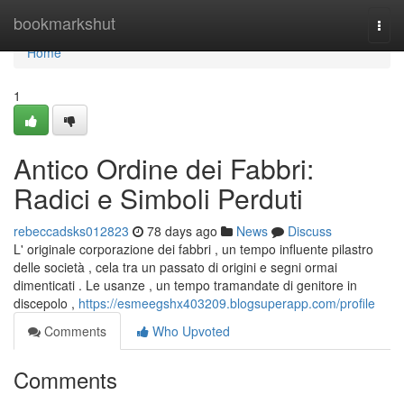
Home
bookmarkshut
Togg
navi
Home
1
Antico Ordine dei Fabbri:
Radici e Simboli Perduti
rebeccadsks012823
78 days ago
News
Discuss
L' originale corporazione dei fabbri , un tempo influente pilastro
delle società , cela tra un passato di origini e segni ormai
dimenticati . Le usanze , un tempo tramandate di genitore in
discepolo ,
https://esmeegshx403209.blogsuperapp.com/profile
Comments
Who Upvoted
Comments