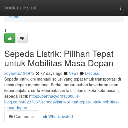
Home
bookmarkshut
Togg
navi
Home
1
Sepeda Listrik: Pilihan Tepat
untuk Mobilitas Masa Depan
zoyawiuc136972
77 days ago
News
Discuss
Sepeda listrik kini menjadi solusi yang tepat untuk transportasi di
masa depan mendatang. Berkat pertumbuhan kesadaran akan
keberlanjutan, serta keterbatasan lalu lintas di kota-kota besar ,
sepeda listrik
https://berthacydr013000.is-
blog.com/48237067/sepeda-listrik-pilihan-tepat-untuk-mobilitas-
masa-depan
Comments
Who Upvoted