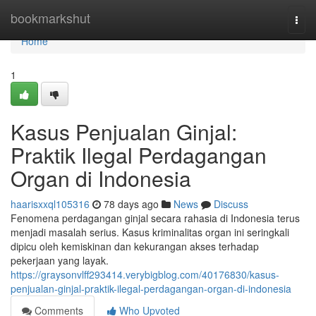
Home
bookmarkshut
Togg
navi
Home
1
Kasus Penjualan Ginjal:
Praktik Ilegal Perdagangan
Organ di Indonesia
haarisxxql105316
78 days ago
News
Discuss
Fenomena perdagangan ginjal secara rahasia di Indonesia terus
menjadi masalah serius. Kasus kriminalitas organ ini seringkali
dipicu oleh kemiskinan dan kekurangan akses terhadap
pekerjaan yang layak.
https://graysonvlff293414.verybigblog.com/40176830/kasus-
penjualan-ginjal-praktik-ilegal-perdagangan-organ-di-indonesia
Comments
Who Upvoted