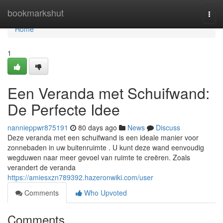
Home
bookmarkshut
Togg
navi
Home
1
Een Veranda met Schuifwand:
De Perfecte Idee
nannieppwr875191
80 days ago
News
Discuss
Deze veranda met een schuifwand is een ideale manier voor
zonnebaden in uw buitenruimte . U kunt deze wand eenvoudig
wegduwen naar meer gevoel van ruimte te creëren. Zoals
verandert de veranda
https://amiesxzn789392.hazeronwiki.com/user
Comments
Who Upvoted
Comments