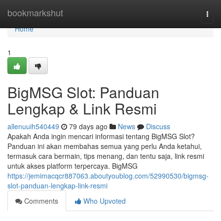
Home
bookmarkshut
Togg
navi
Home
1
BigMSG Slot: Panduan
Lengkap & Link Resmi
allenuuih540449
79 days ago
News
Discuss
Apakah Anda ingin mencari informasi tentang BigMSG Slot?
Panduan ini akan membahas semua yang perlu Anda ketahui,
termasuk cara bermain, tips menang, dan tentu saja, link resmi
untuk akses platform terpercaya. BigMSG
https://jemimacqcr887063.aboutyoublog.com/52990530/bigmsg-
slot-panduan-lengkap-link-resmi
Comments
Who Upvoted