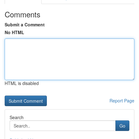
Comments
Submit a Comment
No HTML
HTML is disabled
Report Page
Search
Go